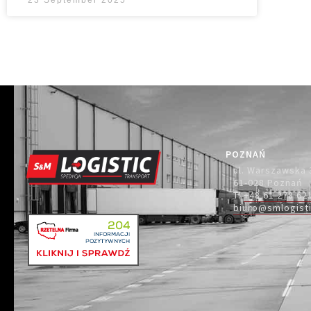
POZNAŃ
ul. Warszawska 
61-028 Poznań
T.
+48 61 278 62
biuro@smlogisti