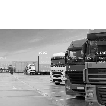
ŁÓDŹ
GIER
39/41
al. marsz. Józefa Piłsudskiego 3
Gier
90-368 Łódź
62-3
12
T.
+48 790 379 174
c.net
biuro@smlogistic.net