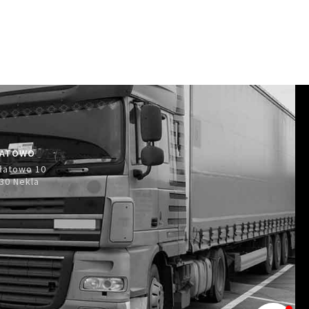
ŁATOWO
łatowo 10
30 Nekla