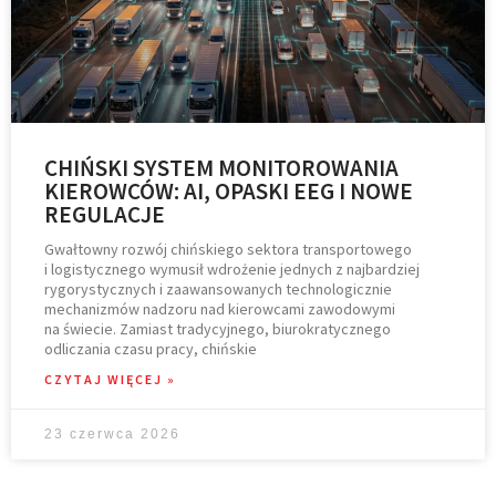
CHIŃSKI SYSTEM MONITOROWANIA
KIEROWCÓW: AI, OPASKI EEG I NOWE
REGULACJE
Gwałtowny rozwój chińskiego sektora transportowego
i logistycznego wymusił wdrożenie jednych z najbardziej
rygorystycznych i zaawansowanych technologicznie
mechanizmów nadzoru nad kierowcami zawodowymi
na świecie. Zamiast tradycyjnego, biurokratycznego
odliczania czasu pracy, chińskie
CZYTAJ WIĘCEJ »
23 czerwca 2026