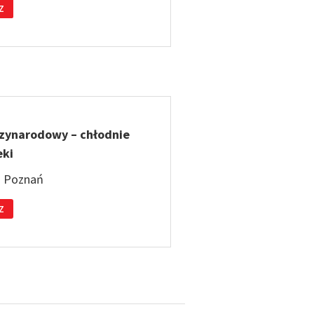
Z
dzynarodowy – chłodnie
eki
: Poznań
Z