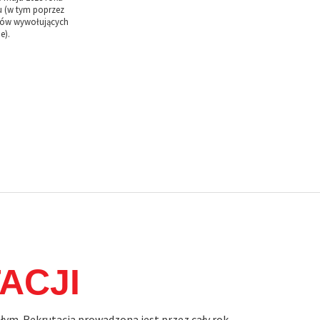
u (w tym poprzez
mów wywołujących
e).
ACJI
ym. Rekrutacja prowadzona jest przez cały rok