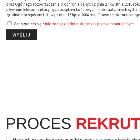
oraz Ogólnego rozporządzenia o ochronie danych z dnia 27 kwietnia 2016 rok
używanie telekomunikacyjnych urządzeń końcowych i automatycznych syste
zgodnie z przepisami Ustawy z dnia 16 lipca 2004 rok - Prawo telekomunikacyjn
Zapoznałem się z
Informacją o Administratorze i przetwarzaniu danych.
WYŚLIJ
Alternative:
PROCES
REKRUT
Naszych przyszłych pracowników poszukujemy w trybie ciągł