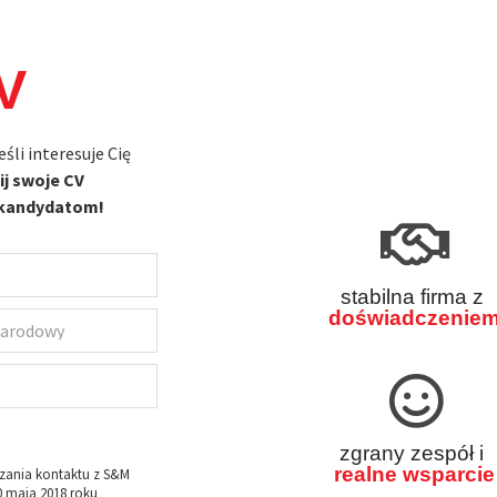
V
Jeśli interesuje Cię
ij swoje CV
kandydatom!
stabilna firma z
doświadczenie
zgrany zespół i
realne wsparcie
zania kontaktu z S&M
0 maja 2018 roku