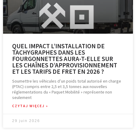
QUEL IMPACT L’INSTALLATION DE
TACHYGRAPHES DANS LES
FOURGONNETTES AURA-T-ELLE SUR
LES CHAÎNES D’APPROVISIONNEMENT
ET LES TARIFS DE FRET EN 2026 ?
Soumettre les véhicules d’un poids total autorisé en charge
(PTAC) compris entre 2,5 et 3,5 tonnes aux nouvelles
réglementations du « Paquet Mobilité » représente non
seulement
CZYTAJ WIĘCEJ »
29 juin 2026