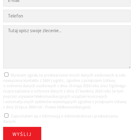
Wyrażam zgodę na przetwarzanie moich danych osobowych w celu
nawiązania kontaktu z S&M Logistic, zgodnie z przepisami Ustawy
o ochronie danych osobowych z dnia 10 maja 2018 roku oraz Ogólnego
rozporządzenia o ochronie danych z dnia 27 kwietnia 2016 roku (w tym
poprzez używanie telekomunikacyjnych urządzeń końcowych
i automatycznych systemów wywołujących zgodnie z przepisami Ustawy
z dnia 16 lipca 2004 rok - Prawo telekomunikacyjne).
Zapoznałem się z
Informacją o Administratorze i przetwarzaniu
danych.
WYŚLIJ