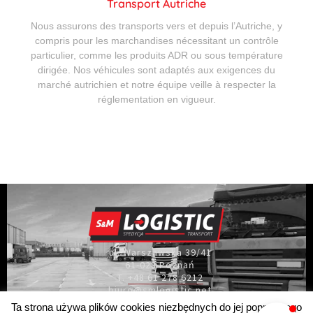
Transport Autriche
Nous assurons des transports vers et depuis l’Autriche, y
compris pour les marchandises nécessitant un contrôle
particulier, comme les produits ADR ou sous température
dirigée. Nos véhicules sont adaptés aux exigences du
marché autrichien et notre équipe veille à respecter la
réglementation en vigueur.
ul. Warszawska 39/41
61-028 Poznań
T.
+48 61 278 6212
biuro@smlogistic.net
Ta strona używa plików cookies niezbędnych do jej poprawnego